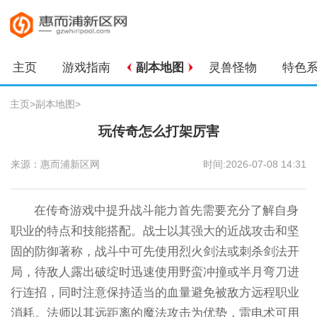
主页
游戏指南
副本地图
灵兽怪物
特色
主页
>
副本地图
>
玩传奇怎么打架厉害
来源：惠而浦新区网
时间:2026-07-08 14:31
在传奇游戏中提升战斗能力首先需要充分了解自身
职业的特点和技能搭配。战士以其强大的近战攻击和坚
固的防御著称，战斗中可先使用烈火剑法或刺杀剑法开
局，待敌人露出破绽时迅速使用野蛮冲撞或半月弯刀进
行连招，同时注意保持适当的血量避免被敌方远程职业
消耗。法师以其远距离的魔法攻击为优势，雷电术可用