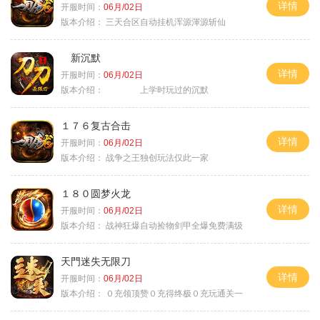
详情
开服时间：
06月/02日
版本介绍：
三天合区自动挂机浑源渾源斩仙
新沉默
详情
开服时间：
06月/02日
版本介绍：
上学时玩过的沉默
１７６复古合击
详情
开服时间：
06月/02日
版本介绍：
战争之王独创玩法仅此一家
１８０圆梦火龙
详情
开服时间：
06月/02日
版本介绍：
战神狂爆自动捡物剑甲全爆免费满级
天門迷失无限刀
详情
开服时间：
06月/02日
版本介绍：
０充领顶赞０充得终极０充玩通关一