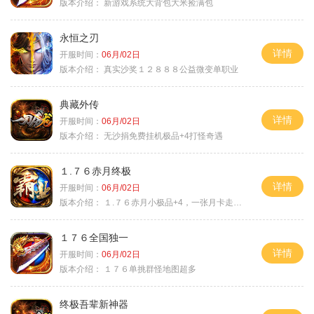
版本介绍：
新游戏系统大背包大米捡满包
永恒之刃
详情
开服时间：
06月/02日
版本介绍：
真实沙奖１２８８８公益微变单职业
典藏外传
详情
开服时间：
06月/02日
版本介绍：
无沙捐免费挂机极品+4打怪奇遇
１.７６赤月终极
详情
开服时间：
06月/02日
版本介绍：
１.７６赤月小极品+4，一张月卡走天涯a
１７６全国独一
详情
开服时间：
06月/02日
版本介绍：
１７６单挑群怪地图超多
终极吾辈新神器