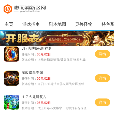
主页
游戏指南
副本地图
灵兽怪物
特色
更新时间：2026-06-02
刀刀切割5%新神器
详情
开服时间：
06月/02日
版本介绍：
上线送切割/狂暴/装备保值/终极乱爆
魔改暗黑专属
详情
开服时间：
06月/02日
版本介绍：
道召30仙兽法全屏火雨战全屏溅射
１７６龙腾复古
详情
开服时间：
06月/02日
版本介绍：
战士带毒不关爆率一切靠打装备保值