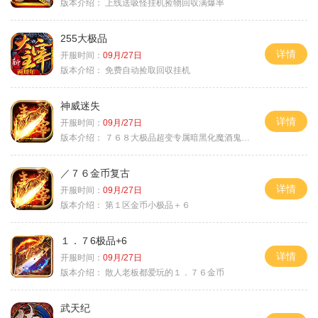
版本介绍：
上线送吸怪挂机捡物回収满爆率
255大极品
详情
开服时间：
09月/27日
版本介绍：
免费自动捡取回収挂机
神威迷失
详情
开服时间：
09月/27日
版本介绍：
７６８大极品超变专属暗黑化魔酒鬼微变合击火
／７６金币复古
详情
开服时间：
09月/27日
版本介绍：
第１区金币小极品＋６
１．７6极品+6
详情
开服时间：
09月/27日
版本介绍：
散人老板都爱玩的１．７６金币
武天纪