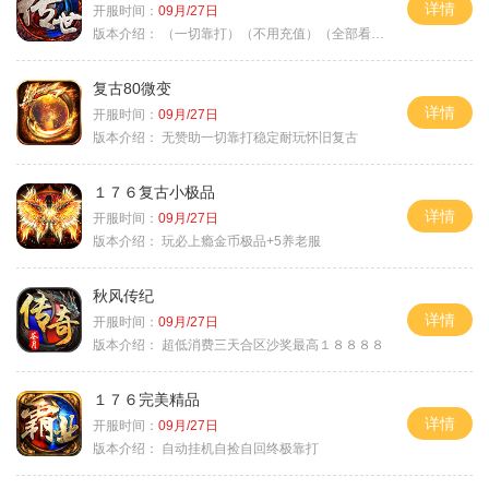
详情
开服时间：
09月/27日
版本介绍：
（一切靠打）（不用充值）（全部看脸）
复古80微变
详情
开服时间：
09月/27日
版本介绍：
无赞助一切靠打稳定耐玩怀旧复古
１７６复古小极品
详情
开服时间：
09月/27日
版本介绍：
玩必上瘾金币极品+5养老服
秋风传纪
详情
开服时间：
09月/27日
版本介绍：
超低消费三天合区沙奖最高１８８８８
１７６完美精品
详情
开服时间：
09月/27日
版本介绍：
自动挂机自捡自回终极靠打