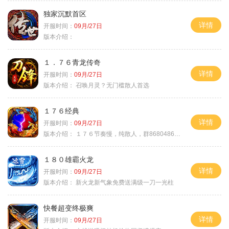
独家沉默首区
详情
开服时间：
09月/27日
版本介绍：
１．７６青龙传奇
详情
开服时间：
09月/27日
版本介绍：
召唤月灵？无门槛散人首选
１７６经典
详情
开服时间：
09月/27日
版本介绍：
１７６节奏慢，纯散人，群868048665
１８０雄霸火龙
详情
开服时间：
09月/27日
版本介绍：
新火龙新气象免费送满级一刀一光柱
快餐超变终极爽
详情
开服时间：
09月/27日