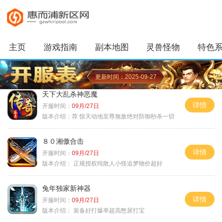
主页
游戏指南
副本地图
灵兽怪物
特色
更新时间：2025-09-27
天下大乱杀神恶魔
详情
开服时间：
09月/27日
版本介绍：
荐 惊天动地至尊無敌绝对防御秒杀一切
８０湘傲合击
详情
开服时间：
09月/27日
版本介绍：
正规授权纯散人小怪追梦物价超好
兔年独家新神器
详情
开服时间：
09月/27日
版本介绍：
装备好打爆率超高憋尿打宝