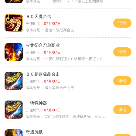
版本介绍：
一切靠打 ７７７级以上怪物爆终极
８０天魔合击
详情
开服时间：
07月/07日
版本介绍：
道道牛战战爽合击
火龙②合①单职业
详情
开服时间：
07月/07日
版本介绍：
一夜白漂到顶１０倍爆率一夜打１０００充
８０超速极品合击
详情
开服时间：
07月/07日
版本介绍：
极品攻速合击之王
斩魂神器
详情
开服时间：
07月/07日
版本介绍：
1零门槛打保值 送挂机捡物 三天合区
奇遇沉默