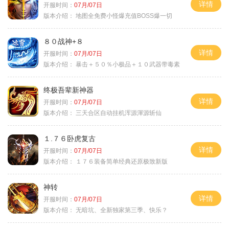
详情
开服时间：
07月/07日
版本介绍：
地图全免费小怪爆充值BOSS爆一切
８０战神+８
详情
开服时间：
07月/07日
版本介绍：
暴击＋５０％小极品＋１０武器带毒素
终极吾辈新神器
详情
开服时间：
07月/07日
版本介绍：
三天合区自动挂机浑源渾源斩仙
１.７６卧虎复古
详情
开服时间：
07月/07日
版本介绍：
１７６装备简单经典还原极致新版
神转
详情
开服时间：
07月/07日
版本介绍：
无暗坑、全新独家第三季、快乐？