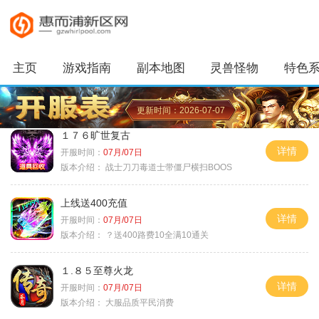
主页
游戏指南
副本地图
灵兽怪物
特色
更新时间：2026-07-07
１７６旷世复古
详情
开服时间：
07月/07日
版本介绍：
战士刀刀毒道士带僵尸横扫BOOS
上线送400充值
详情
开服时间：
07月/07日
版本介绍：
？送400路费10全满10通关
１.８５至尊火龙
详情
开服时间：
07月/07日
版本介绍：
大服品质平民消费