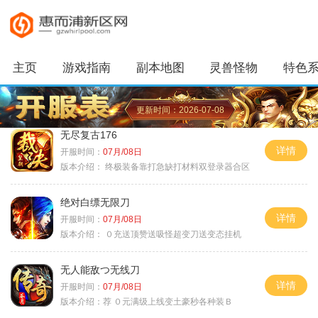
主页
游戏指南
副本地图
灵兽怪物
特色
更新时间：2026-07-08
无尽复古176
详情
开服时间：
07月/08日
版本介绍：
终极装备靠打急缺打材料双登录器合区
绝对白缥无限刀
详情
开服时间：
07月/08日
版本介绍：
０充送顶赞送吸怪超变刀送变态挂机
无人能敌つ无线刀
详情
开服时间：
07月/08日
版本介绍：
荐 ０元满级上线变土豪秒各种装Ｂ