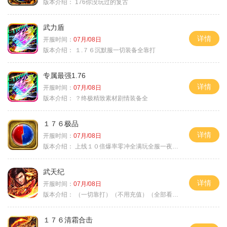
版本介绍：
176你没玩过的复古
武力盾
详情
开服时间：
07月/08日
版本介绍：
１.７６沉默服一切装备全靠打
专属最强1.76
详情
开服时间：
07月/08日
版本介绍：
？终极精致素材剧情装备全
１７６极品
详情
开服时间：
07月/08日
版本介绍：
上线１０倍爆率零冲全满玩全服一夜终极
武天纪
详情
开服时间：
07月/08日
版本介绍：
（一切靠打）（不用充值）（全部看脸）
１７６清霜合击