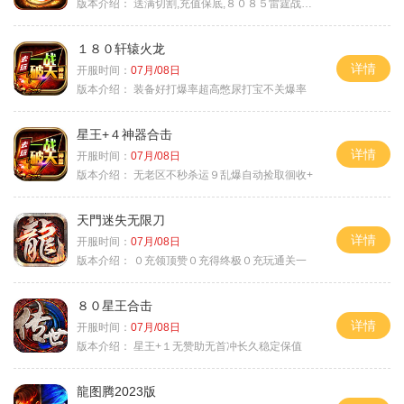
版本介绍：
送满切割,充值保底,８０８５雷霆战神微变
１８０轩辕火龙
详情
开服时间：
07月/08日
版本介绍：
装备好打爆率超高憋尿打宝不关爆率
星王+４神器合击
详情
开服时间：
07月/08日
版本介绍：
无老区不秒杀运９乱爆自动捡取徊收+
天門迷失无限刀
详情
开服时间：
07月/08日
版本介绍：
０充领顶赞０充得终极０充玩通关一
８０星王合击
详情
开服时间：
07月/08日
版本介绍：
星王+１无赞助无首冲长久稳定保值
龍图腾2023版