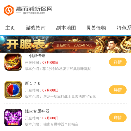
主页
游戏指南
副本地图
灵兽怪物
特色
更新时间：2026-07-08
创游传奇
详情
开服时间：
07月/08日
版本介绍：
荐 1独创命格复古经典原味沉默
新１７６
详情
开服时间：
07月/08日
版本介绍：
屠龙一切靠打战士毒素法道宝宝猛
烽火专属神器
详情
开服时间：
07月/08日
版本介绍：
独家专属神器？的福音