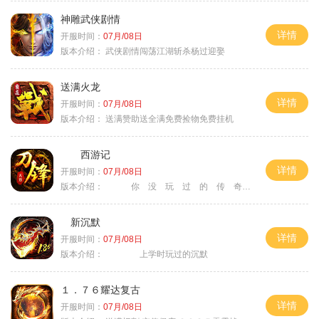
神雕武侠剧情
详情
开服时间：
07月/08日
版本介绍：
武侠剧情闯荡江湖斩杀杨过迎娶
送满火龙
详情
开服时间：
07月/08日
版本介绍：
送满赞助送全满免费捡物免费挂机
西游记
详情
开服时间：
07月/08日
版本介绍：
你 没 玩 过 的 传 奇
新沉默
详情
开服时间：
07月/08日
版本介绍：
上学时玩过的沉默
１．７６耀达复古
详情
开服时间：
07月/08日